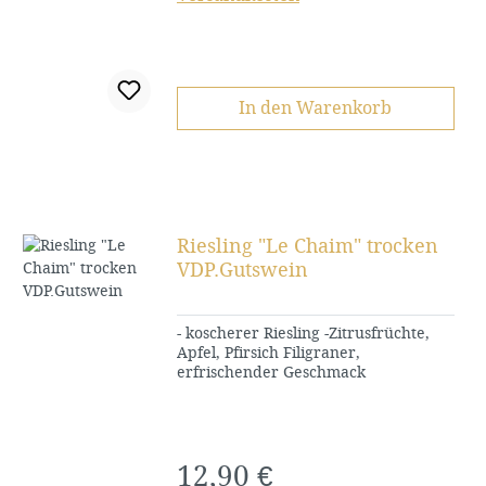
In den Warenkorb
Riesling "Le Chaim" trocken
VDP.Gutswein
- koscherer Riesling -Zitrusfrüchte,
Apfel, Pfirsich Filigraner,
erfrischender Geschmack
12,90 €
Regulärer Preis: