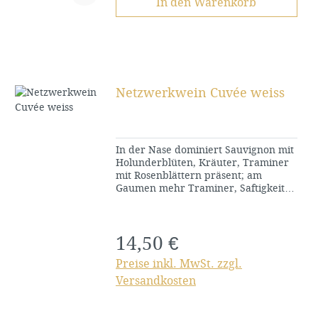
In den Warenkorb
Netzwerkwein Cuvée weiss
In der Nase dominiert Sauvignon mit
Holunderblüten, Kräuter, Traminer
mit Rosenblättern präsent; am
Gaumen mehr Traminer, Saftigkeit
und Eleganz vom Riesling, Kräuter
hinten, auch markante Tannine.
Gelungene Komposition.
14,50 €
Regulärer Preis:
Preise inkl. MwSt. zzgl.
Versandkosten