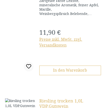
Zartgelbe Farbe Leichte,
mineralische Aromatik, feiner Apfel,
Marille,
Weinbergspfirsich Belebende,
natürliche Restsüße
11,90 €
Regulärer Preis:
Preise inkl. MwSt. zzgl.
Versandkosten
In den Warenkorb
Riesling trocken 1,0L
VDP.Gutswein