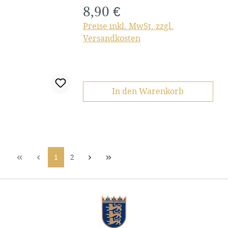
8,90 €
Regulärer Preis:
Preise inkl. MwSt. zzgl.
Versandkosten
In den Warenkorb
Seite
Seite
1
2