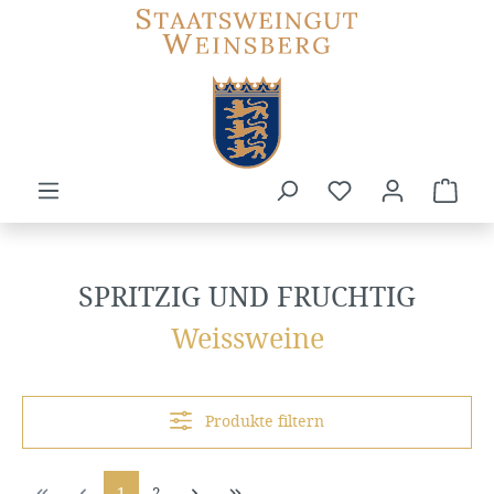
Zum Hauptinhalt springen
Du hast 0 Produkte
Ware
Spritzig und fruchtig
Weissweine
Produkte filtern
Seite
Seite
1
2