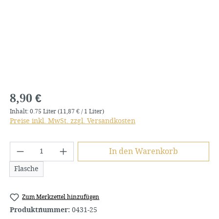
Regulärer Preis:
8,90 €
Inhalt:
0.75 Liter
(11,87 € / 1 Liter)
Preise inkl. MwSt. zzgl. Versandkosten
Produkt Anzahl: Gib den gewünschten We
In den Warenkorb
Flasche
Zum Merkzettel hinzufügen
Produktnummer:
0431-25