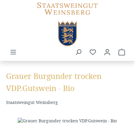
Zum Hauptinhalt springen
Du hast 0 Produkte
Ware
Grauer Burgunder trocken
VDP.Gutswein - Bio
Staatsweingut Weinsberg
Bildergalerie überspringen