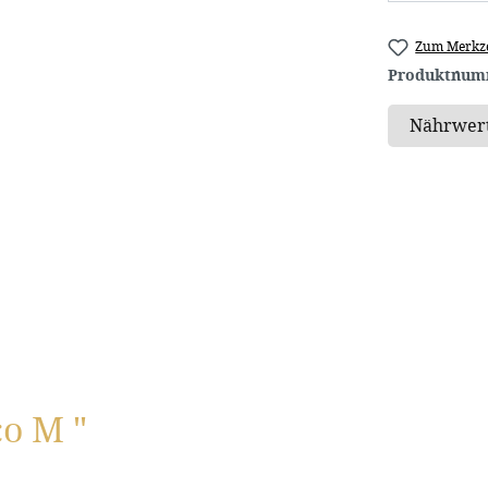
Zum Merkze
Produktnum
o M "