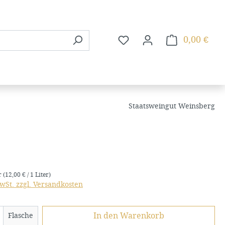
0,00 €
Du hast 0 Produkte auf dem
Ware
Staatsweingut Weinsberg
is:
er
(12,00 € / 1 Liter)
MwSt. zzgl. Versandkosten
 Anzahl: Gib den gewünschten Wert ein 
In den Warenkorb
Flasche