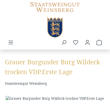
Zum Hauptinhalt springen
Du hast 0 Produkte
Ware
Grauer Burgunder Burg Wildeck
trocken VDP.Erste Lage
Staatsweingut Weinsberg
Bildergalerie überspringen