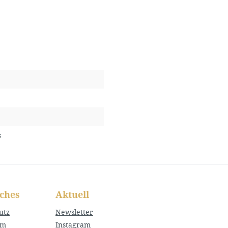
s
iches
Aktuell
utz
Newsletter
um
Instagram