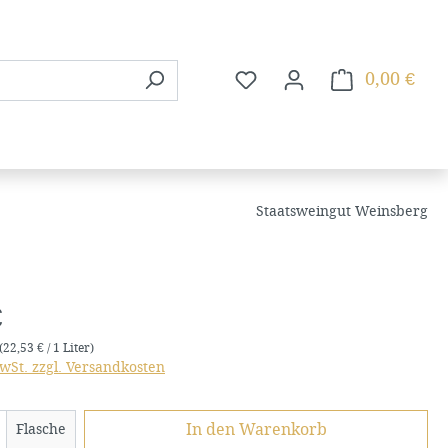
0,00 €
Du hast 0 Produkte auf dem
Ware
Staatsweingut Weinsberg
is:
€
(22,53 € / 1 Liter)
MwSt. zzgl. Versandkosten
 Anzahl: Gib den gewünschten Wert ein 
In den Warenkorb
Flasche