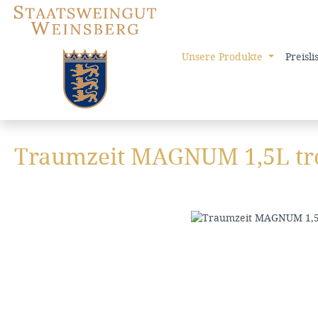
 Hauptinhalt springen
Zur Suche springen
Zur Hauptnavigation springen
Unsere Produkte
Preisli
Traumzeit MAGNUM 1,5L tr
Bildergalerie überspringen