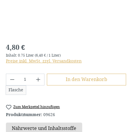
Regulärer Preis:
4,80 €
Inhalt:
0.75 Liter
(6,40 € / 1 Liter)
Preise inkl. MwSt. zzgl. Versandkosten
Produkt Anzahl: Gib den gewünschten We
In den Warenkorb
Flasche
Zum Merkzettel hinzufügen
Produktnummer:
09626